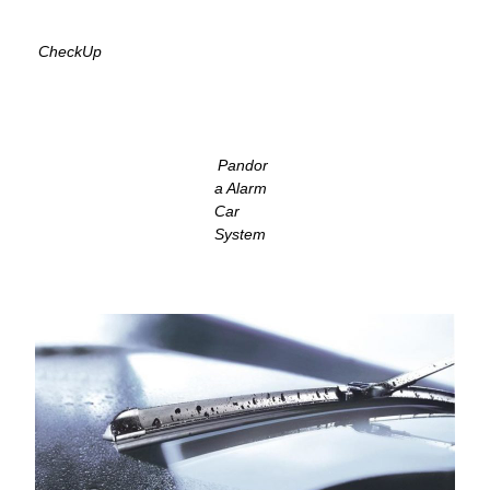
CheckUp
Pandor
a Alarm
Car
System